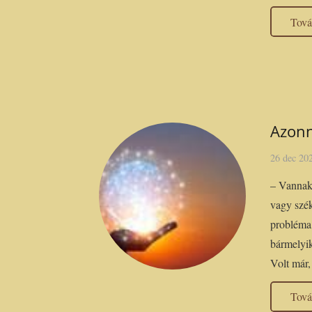
Tov
Azonn
26 dec 20
– Vannak-
vagy szék
probléma
bármelyik
Volt már
Tov