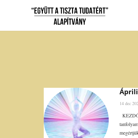
Ápril
14 dec 20
KEZDŐ T
tanfoly
megértjük