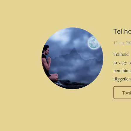
Telih
12 aug 20
Telihold
jó vagy r
nem hinn
független
Tov