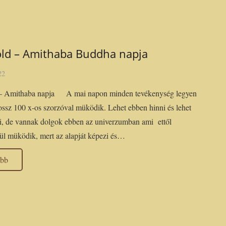
old – Amithaba Buddha napja
22
 – Amithaba napja A mai napon minden tevékenység legyen
ossz 100 x-os szorzóval müködik. Lehet ebben hinni és lehet
i, de vannak dolgok ebben az univerzumban ami ettől
ül müködik, mert az alapját képezi és…
ább