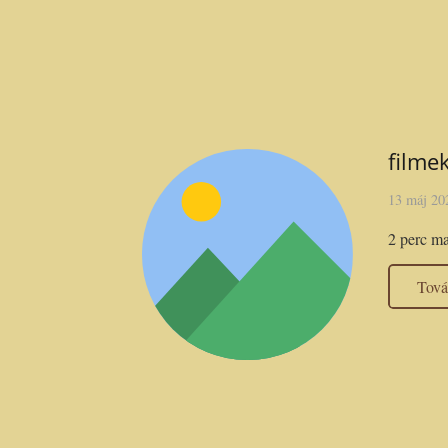
filme
13 máj 20
2 perc m
Tov