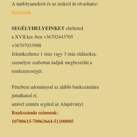
A tanfolyamokról és az árakról itt olvashatsz:
Képzések
SEGÉLYHELYEINKET
elérheted
a XVII.ker.-ben +36702443705
+36707033988
Jelentkezhetsz 1 órás vagy 3 órás oldásokra,
személyre szabottan tudjuk megbeszélni a
rendszerességét.
Pénzbeni adományod az alábbi bankszámlára
juttathatod el,
amivel szintén segíted az Alapítványt.
Bankszámla számunk:
10700615-70063664-51100005