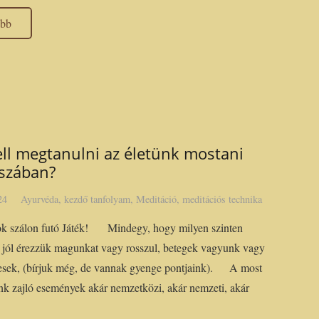
ább
ell megtanulni az életünk mostani
szában?
24
Ayurvéda
,
kezdő tanfolyam
,
Meditáció
,
meditációs technika
ok szálon futó Játék! Mindegy, hogy milyen szinten
 jól érezzük magunkat vagy rosszul, betegek vagyunk vagy
esek, (bírjuk még, de vannak gyenge pontjaink). A most
nk zajló események akár nemzetközi, akár nemzeti, akár
…