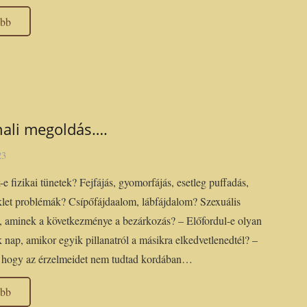
ább
ali megoldás….
23
e fizikai tünetek? Fejfájás, gyomorfájás, esetleg puffadás,
let problémák? Csípőfájdaalom, lábfájdalom? Szexuális
, aminek a következménye a bezárkozás? – Előfordul-e olyan
 nap, amikor egyik pillanatról a másikra elkedvetlenedtél? –
, hogy az érzelmeidet nem tudtad kordában…
ább