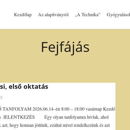
Kezdőlap
Az alapítványról
„A Technika”
Gyógyuláso
Fejfájás
isi, első oktatás
25
ANFOLYAM 2026.06.14–én 8:00 – 18:00 vasárnap Kezdő
am JELENTKEZÉS Egy olyan tanfolyamra hívlak, ahol
 azt, hogy honnan jöttünk, ezáltal mivel rendelkezünk és azt