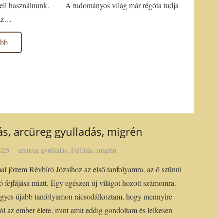
ell használnunk. A tudományos világ már régóta tudja
 az…
ább
jás, arcüreg gyulladás, migrén
2025
arcüreg gyulladás
,
Fejfájás
,
migrén
l jöttem Révbíró Józsihoz az első tanfolyamra, az ő szűnni
 fejfájása miatt. Egy egészen új világot hozott számomra.
gyes újabb tanfolyamon rácsodálkoztam, hogy mennyire
ól az ember élete, mint amit eddig gondoltam és lelkesen