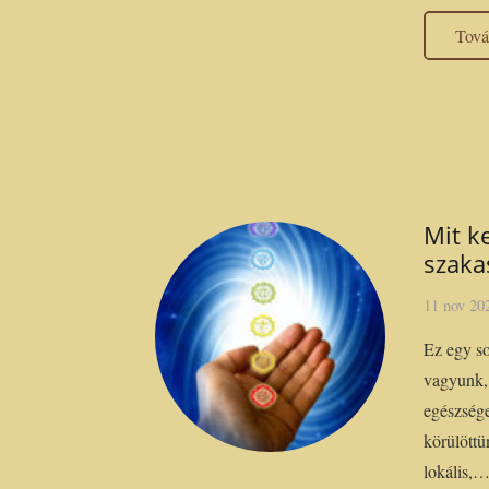
Tov
Mit k
szaka
11 nov 20
Ez egy s
vagyunk,
egészség
körülöttü
lokális,