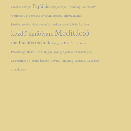
Fejfájás
ekcéma
energia
fejfájás fajtái
fáradtság
Gerincsérv
Gerincsérv gyógyulása
Gyógyító Buddha
Hiperaktivitás
idegösszeomlás
idegösszeomlás testi panaszai
jobblét kezdete
Meditáció
kezdő tanfolyam
meditációs technika
migrén
Petefészek ciszta
Prosztatagyulladás
Prosztatagyulladás gyógyítása
Pánikbetegség
Spiritualitás és jobblét kezdete
Tavaszi fáradtság
Technika
Zöld Tara
álmatlanság