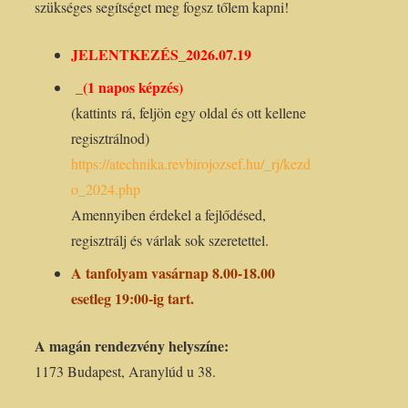
szükséges segítséget meg fogsz tőlem kapni!
JELENTKEZÉS_2026.07
.19
_(1 napos képzés)
(kattints rá, feljön egy oldal és ott kellene
regisztrálnod)
https://atechnika.revbirojozsef.hu/_rj/kezd
o_2024.php
Amennyiben érdekel a fejlődésed,
regisztrálj és várlak sok szeretettel.
A tanfolyam vasárnap 8.00-18.00
esetleg 19:00-ig tart.
A magán rendezvény helyszíne:
1173 Budapest, Aranylúd u 38.