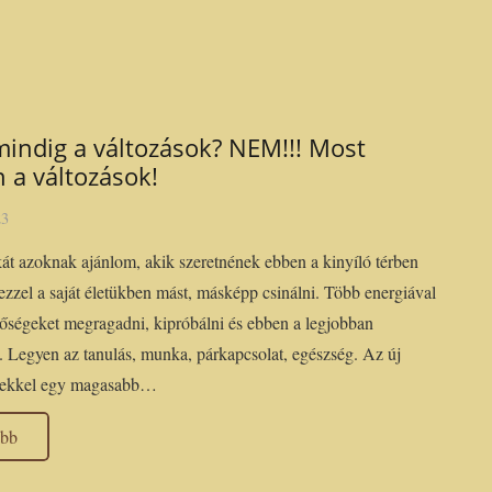
indig a változások? NEM!!! Most
n a változások!
23
át azoknak ajánlom, akik szeretnének ebben a kinyíló térben
 ezzel a saját életükben mást, másképp csinálni. Több energiával
őségeket megragadni, kipróbálni és ebben a legjobban
ni. Legyen az tanulás, munka, párkapcsolat, egészség. Az új
gekkel egy magasabb…
ább