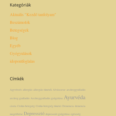
Kategóriák
Aktuális "Kezdő tanfolyam"
Beszámolók
Betegségek
Blog
Egyéb
Gyógyulások
idopontfoglalas
Címkék
Agyvérzés
allergiás
allergiás tünetek
Alvászavar
arcüreggyulladás
Ayurvéda
arcüreg gyulladás
Arcüreggyulladás gyógyítása
ciszta
Crohn-betegség
Crohn-betegség tünetei
Demencia
demencia
Depresszió
megelőzése
depresszió gyógyítása
egészség