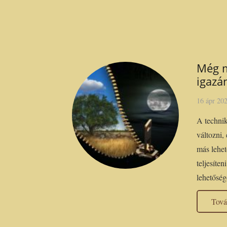
Még m
igazá
16 ápr 20
A technik
változni,
más lehet
teljesíte
lehetősé
Tov