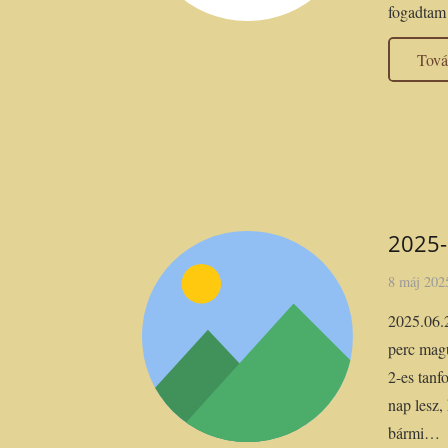
fogadta
Tov
2025-
8 máj 202
2025.06.
perc mag
2-es tan
nap lesz,
bármi