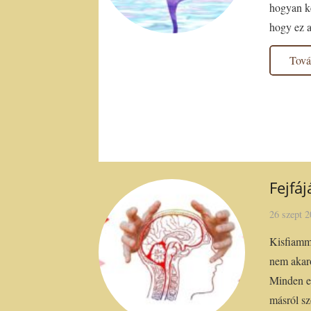
hogyan k
hogy ez
Tov
Fejfá
26 szept 
Kisfiamma
nem akaró
Minden e
másról sz